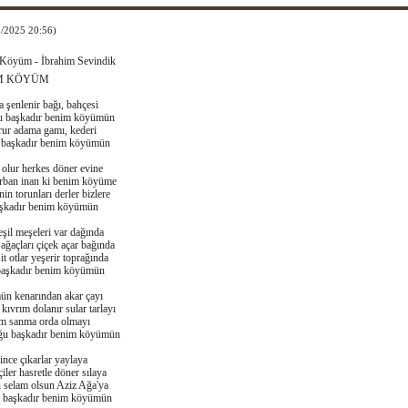
9/2025 20:56)
Köyüm - İbrahim Sevindik
M KÖYÜM
 şenlenir bağı, bahçesi
 başkadır benim köyümün
rur adama gamı, kederi
 başkadır benim köyümün
olur herkes döner evine
rban inan ki benim köyüme
nin torunları derler bizlere
şkadır benim köyümün
eşil meşeleri var dağında
ğaçları çiçek açar bağında
it otlar yeşerir toprağında
 başkadır benim köyümün
n kenarından akar çayı
kıvrım dolanır sular tarlayı
m sanma orda olmayı
ğu başkadır benim köyümün
ince çıkarlar yaylaya
iler hasretle döner sılaya
 selam olsun Aziz Ağa'ya
i başkadır benim köyümün