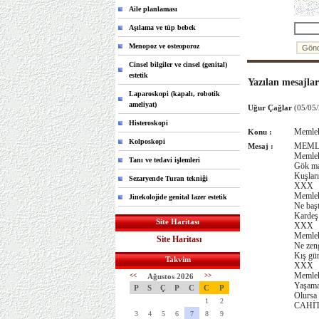
Aile planlaması
Aşılama ve tüp bebek
Menopoz ve osteoporoz
Cinsel bilgiler ve cinsel (genital)
estetik
Yazılan mesajlar
Laparoskopi (kapalı, robotik
ameliyat)
Uğur Çağlar
(05/05
Histeroskopi
Memleke
Konu :
Kolposkopi
MEML
Mesaj :
Memlek
Tanı ve tedavi işlemleri
Gök mav
Kuşları
Sezaryende Turan tekniği
XXX
Memlek
Jinekolojide genital lazer estetik
Ne başt
Kardeş 
Site Haritası
XXX
Memlek
Site Haritası
Ne zeng
Kış gün
Takvim
XXX
Memlek
<<
Ağustos 2026
>>
Yaşama
P
S
Ç
P
C
C
P
Olursa 
1
2
CAHİT
3
4
5
6
7
8
9