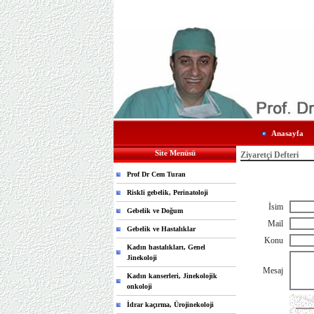
Anasayfa
Site Menüsü
Ziyaretçi Defteri
Prof Dr Cem Turan
Riskli gebelik, Perinatoloji
İsim
Gebelik ve Doğum
Mail
Gebelik ve Hastalıklar
Konu
Kadın hastalıkları, Genel
Jinekoloji
Mesaj
Kadın kanserleri, Jinekolojik
onkoloji
İdrar kaçırma, Ürojinekoloji