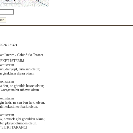
/2026 22:32)
t İsterim - Cahit Sıtkı Tarancı
EKET İSTERİM
et isterim
i, dal yeşil, tarla sarı olsun;
n çiçeklerin diyarı olsun.
et isterim
a dert, ne gönülde hasret olsun;
kavgasına bir nihayet olsun.
et isterim
in fakir, ne sen ben farkı olsun;
ü herkesin evi barkı olsun.
et isterim
k, sevmek gibi gönülden olsun;
bir şikâyet ölümden olsun.
 SITKI TARANCI