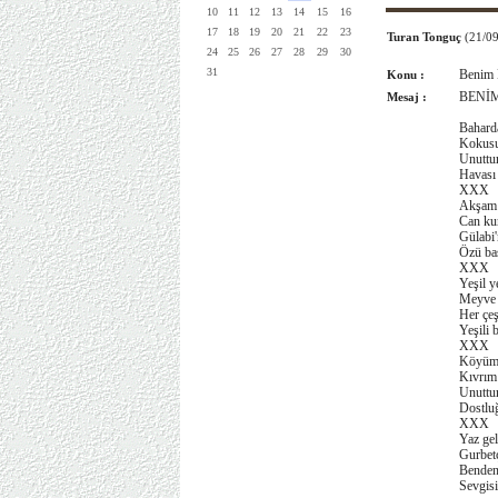
10
11
12
13
14
15
16
17
18
19
20
21
22
23
Turan Tonguç
(21/0
24
25
26
27
28
29
30
31
Benim 
Konu :
BENİ
Mesaj :
Baharda
Kokusu
Unuttu
Havası
XXX
Akşam 
Can ku
Gülabi'
Özü ba
XXX
Yeşil y
Meyve a
Her çeş
Yeşili
XXX
Köyümü
Kıvrım 
Unuttu
Dostlu
XXX
Yaz gel
Gurbetç
Benden
Sevgis