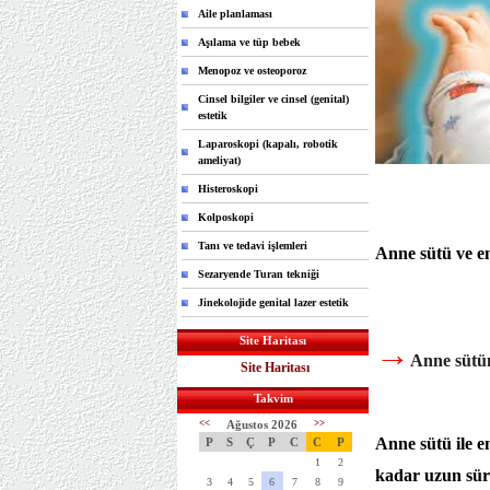
Aile planlaması
Aşılama ve tüp bebek
Menopoz ve osteoporoz
Cinsel bilgiler ve cinsel (genital)
estetik
Laparoskopi (kapalı, robotik
ameliyat)
Histeroskopi
Kolposkopi
Tanı ve tedavi işlemleri
Anne sütü ve 
Sezaryende Turan tekniği
Jinekolojide genital lazer estetik
Site Haritası
→
Anne sütün
Site Haritası
Takvim
<<
Ağustos 2026
>>
Anne sütü ile e
P
S
Ç
P
C
C
P
1
2
kadar uzun sür
3
4
5
6
7
8
9