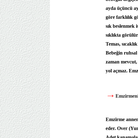
ayda üçüncü ay
göre farklılık 
sık beslenmek is
sıklıkta görül
Temas, sıcaklık
Bebeğin ruhsal 
zaman mevcut, k
yol açmaz. Emzir
→
Emzirmenin
Emzirme anneni
eder.
Over (Yum
Adet kanamalar