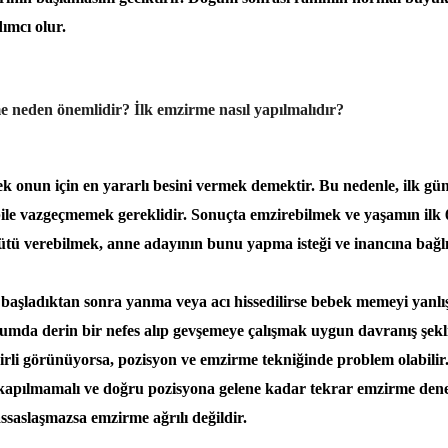
ımcı olur.
e neden önemlidir? İlk emzirme nasıl yapılmalıdır?
 onun için en yararlı besini vermek demektir. Bu nedenle, ilk gün
bile vazgeçmemek gereklidir. Sonuçta emzirebilmek ve yaşamın ilk
ütü verebilmek, anne adayının bunu yapma isteği ve inancına bağlı
aşladıktan sonra yanma veya acı hissedilirse bebek memeyi yanlı
rumda derin bir nefes alıp gevşemeye çalışmak uygun davranış şekl
nirli görünüyorsa, pozisyon ve emzirme tekniğinde problem olabil
a kapılmamalı ve doğru pozisyona gelene kadar tekrar emzirme dene
saslaşmazsa emzirme ağrılı değildir.