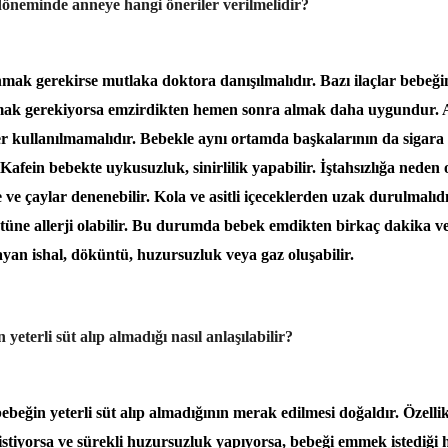
neminde anneye hangi öneriler verilmelidir?
nmak gerekirse mutlaka doktora danışılmalıdır. Bazı ilaçlar bebeğini
almak gerekiyorsa emzirdikten hemen sonra almak daha uygundur. A
ler kullanılmamalıdır. Bebekle aynı ortamda başkalarının da sigara 
Kafein bebekte uykusuzluk, sinirlilik yapabilir. İştahsızlığa neden o
 ve çaylar denenebilir. Kola ve asitli içeceklerden uzak durulmalıd
tüne allerji olabilir. Bu durumda bebek emdikten birkaç dakika v
ayan ishal, döküntü, huzursuzluk veya gaz oluşabilir.
 yeterli süt alıp almadığı nasıl anlaşılabilir?
bebeğin yeterli süt alıp almadığının merak edilmesi doğaldır. Özelli
stiyorsa ve sürekli huzursuzluk yapıyorsa, bebeği emmek istediği