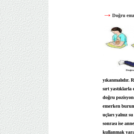
→
Doğru emzi
yıkanmalıdır. R
sırt yastıklarla
doğru pozisyond
emerken burun 
uçları yalnız s
sonrası ise anne
kullanmak yarar