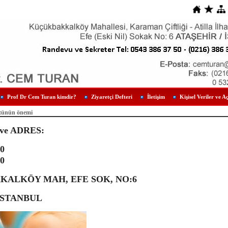
Prof Dr Cem Turan kimdir?
Ziyaretçi Defteri
İletişim
Kişisel Veriler ve A
tünün önemi
ve ADRES:
50
50
ALKÖY MAH, EFE SOK, NO:6
İSTANBUL