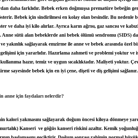
dan daha farklıdır. Bebek erken doğmuşsa prematüre bebeğin ger
gösterir. Bebek için sindirilmesi en kolay olan besindir. Bu nedenle
ter ve daha iyi kilo alırlar. Ayrıca karın ağrısı, gaz sancısı ve kabı
ür. Anne sütü alan bebeklerde ani bebek ölümü sendromu (SIDS) da
 ve yakınlık sağlayarak emzirme ile anne ve bebek arasında özel bi
gelişimi için yararlıdır. Hazırlama zahmeti ve problemi yoktur ve i
ullanıma hazır, temiz ve uygun sıcaklıktadır. Maliyeti yoktur. Çevr
me sayesinde bebek için en iyi çene, dişeti ve diş gelişimi sağlanır.
 anne için faydaları nelerdir?
n kalori yakmasını sağlayarak doğum öncesi kiloya dönmeye yar
urtalık) Kanseri
ve göğüs kanseri riskini azaltır. Kemik yoğunluğ
ının başlamasını geciktirir. Doğum sonrası rahimin normal büyü