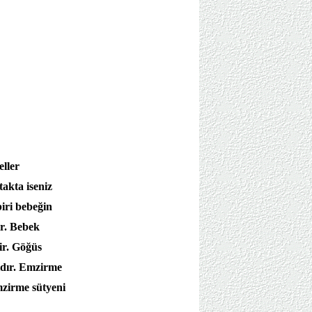
ller
takta iseniz
biri bebeğin
ir. Bebek
ir. Göğüs
ıdır. Emzirme
Emzirme sütyeni