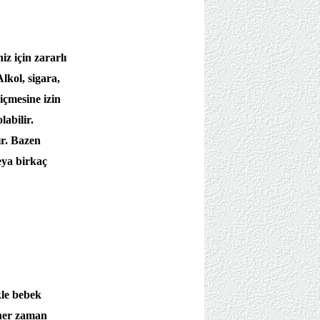
z için zararlı
lkol, sigara,
içmesine izin
labilir.
ır. Bazen
eya birkaç
kle bebek
 her zaman