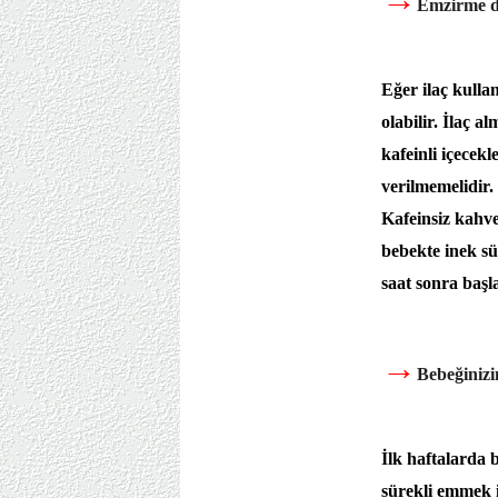
Emzirme dö
Eğer ilaç kulla
olabilir. İlaç 
kafeinli içecek
verilmemelidir. 
Kafeinsiz kahve
bebekte inek sü
saat sonra başl
→
Bebeğinizin
İlk haftalarda 
sürekli emmek i