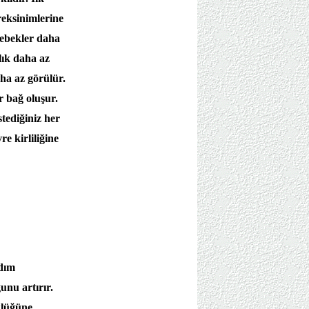
eksinimlerine
 bebekler daha
zlık daha az
ha az görülür.
r bağ oluşur.
stediğiniz her
e kirliliğine
dım
unu artırır.
klüğüne