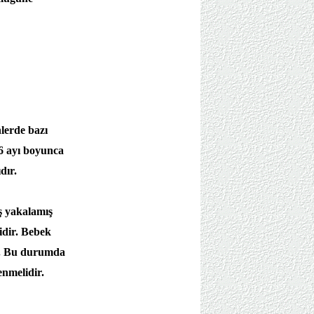
lerde bazı
 6 ayı boyunca
dır.
ş yakalamış
idir. Bebek
ir. Bu durumda
nmelidir.