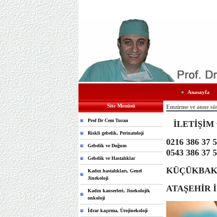
Anasayfa
Site Menüsü
Emzirme ve anne sü
Prof Dr Cem Turan
İLETİŞİM 
Riskli gebelik, Perinatoloji
0216 386 37 
Gebelik ve Doğum
0543 386 37 
Gebelik ve Hastalıklar
KÜÇÜKBAKK
Kadın hastalıkları, Genel
Jinekoloji
ATAŞEHİR 
Kadın kanserleri, Jinekolojik
onkoloji
İdrar kaçırma, Ürojinekoloji