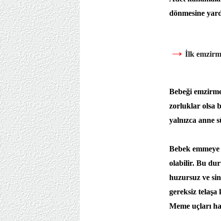
dönmesine yard
→
İlk emzirm
Bebeği emzirmek
zorluklar olsa 
yalnızca anne s
Bebek emmeye b
olabilir. Bu du
huzursuz ve si
gereksiz telaş
Meme uçları has