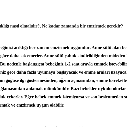
klığı nasıl olmalıdır?, Ne kadar zamanda bir emzirmek gerekir?
beğinizi acıktığı her zaman emzirmek uygundur. Anne sütü alan b
e göre daha sık emerler. Anne sütü çabuk sindirildiğinden mideden
. Bu nedenle başlangıçta bebeğiniz 1-2 saat arayla emmek isteyebilir
niz gece daha fazla uyumaya başlayacak ve emme araları uzayacak
ını göğüse ilgi göstermesinden, ağzını açmasından, emme hareketle
ğlamasından anlamak mümkündür. Bazı bebekler uykulu olurlar
uk çekerler. Eğer bebek emmek istemiyorsa ve son beslenmeden so
ırmak ve emzirmek uygun olabilir.