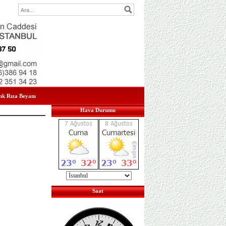
çık Rıza Beyanı
Hava Durumu
Saat