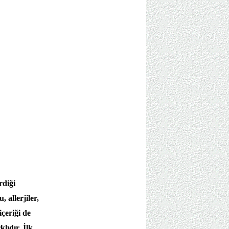
rdiği
allerjiler,
içeriği de
lıdır. İlk