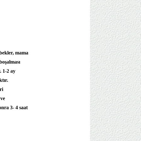
ebekler, mama
 boşalması
. 1-2 ay
tır.
ri
 ve
nra 3- 4 saat