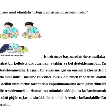
rme nasıl olmalıdır? Doğru emzirme pozisyonu nedir?
Emzirmeye başlamadan önce mutlaka e
ahat bir koltukta dik oturmalı; ayaklar ve bel desteklenmelidir. Ya
 desteklenmelidir. Başarılı bir emzirme için en önemli faktörlerden 
a olmasıdır. Emzirme süresince müzik dinlemek rahatlatıcı olabil
deliklerinin meme tarafından kapatılmamasına özen gösterilmelid
u ile temizlenmeli, karbonatlı su mümkün olduğunca kullanılmamal
 sütü göğüs uçlarına sürülebilir, lanolinli kremler kullanılabilir. 
lıdır.