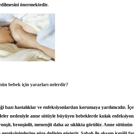
edilmesini önermektedir.
ün bebek için yararları nelerdir?
i bazı hastalıklar ve enfeksiyonlardan korumaya yardımcıdır. İçe
er nedeniyle anne sütüyle büyüyen bebeklerde kulak enfeksiyonu, 
ronşit, bronşiolit, menenjit daha az sıklıkta görülür. Anne sütünün 
 gereksinimlerine göre değişim gösterir. Sabah ile akşam içeriği fark