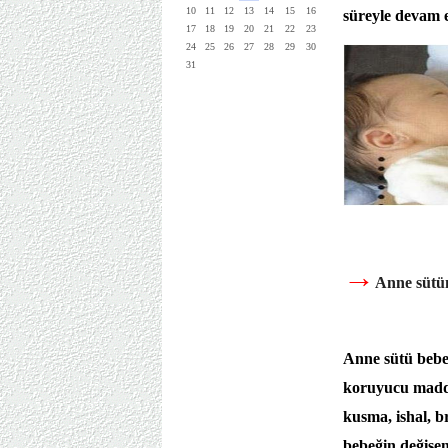
10
11
12
13
14
15
16
süreyle devam 
17
18
19
20
21
22
23
24
25
26
27
28
29
30
31
→
Anne sütün
Anne sütü bebeğ
koruyucu maddel
kusma, ishal, b
bebeğin değişen