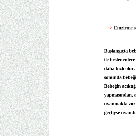
→
Emzirme sı
Başlangıçta be
ile beslenenler
daha hızlı olur
sonunda bebeği
Bebeğin acıktığ
yapmasından, a
uyanmakta zorl
geçtiyse uyand
→