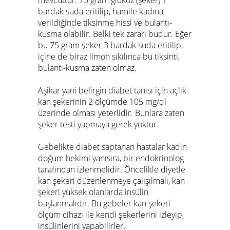
mevcuttur. 75 gram glukoz (şeker) 1
bardak suda eritilip, hamile kadına
verildiğinde tiksinme hissi ve bulantı-
kusma olabilir. Belki tek zararı budur. Eğer
bu 75 gram şeker 3 bardak suda eritilip,
içine de biraz limon sıkılınca bu tiksinti,
bulantı-kusma zaten olmaz.
Aşikar yani belirgin diabet tanısı için açlık
kan şekerinin 2 ölçümde 105 mg/dl
üzerinde olması yeterlidir. Bunlara zaten
şeker testi yapmaya gerek yoktur.
Gebelikte diabet saptanan hastalar kadın
doğum hekimi yanısıra, bir endokrinolog
tarafından izlenmelidir. Öncelikle diyetle
kan şekeri düzenlenmeye çalışılmalı, kan
şekeri yüksek olanlarda insülin
başlanmalıdır. Bu gebeler kan şekeri
ölçüm cihazı ile kendi şekerlerini izleyip,
insülinlerini yapabilirler.