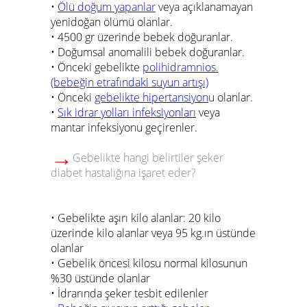
•
Ölü doğum yapanlar
veya açıklanamayan
yenidoğan ölümü olanlar.
• 4500 gr üzerinde bebek doğuranlar.
• Doğumsal anomalili bebek doğuranlar.
• Önceki gebelikte
polihidramnios.
(bebeğin etrafındaki suyun artışı)
• Önceki
gebelikte hipertansiyon
u olanlar.
•
Sık idrar yolları infeksiyonları
veya
mantar infeksiyonu geçirenler.
→
Gebelikte hangi belirtiler şeker
diabet hastalığına işaret eder?
• Gebelikte aşırı kilo alanlar: 20 kilo
üzerinde kilo alanlar veya 95 kg.ın üstünde
olanlar
• Gebelik öncesi kilosu normal kilosunun
%30 üstünde olanlar
• İdrarında şeker tesbit edilenler