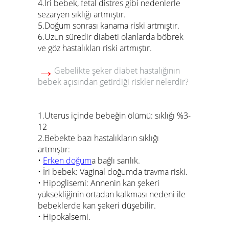
4.İri bebek, fetal distres gibi nedenlerle
sezaryen sıklığı artmıştır.
5.Doğum sonrası kanama riski artmıştır.
6.Uzun süredir diabeti olanlarda böbrek
ve göz hastalıkları riski artmıştır.
→
Gebelikte şeker diabet hastalığının
bebek açısından getirdiği riskler nelerdir?
1.Uterus içinde bebeğin ölümü: sıklığı %3-
12
2.Bebekte bazı hastalıkların sıklığı
artmıştır:
•
Erken doğum
a bağlı sarılık.
• İri bebek: Vaginal doğumda travma riski.
• Hipoglisemi: Annenin kan şekeri
yüksekliğinin ortadan kalkması nedeni ile
bebeklerde kan şekeri düşebilir.
• Hipokalsemi.