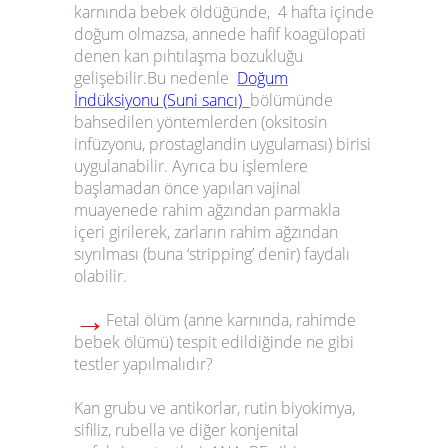
karnında bebek öldüğünde, 4 hafta içinde
doğum olmazsa, annede hafif koagülopati
denen kan pıhtılaşma bozukluğu
gelişebilir.Bu nedenle
Doğum
İndüksiyonu (Suni sancı)
bölümünde
bahsedilen yöntemlerden (oksitosin
infüzyonu, prostaglandin uygulaması) birisi
uygulanabilir. Ayrıca bu işlemlere
başlamadan önce yapılan vajinal
muayenede rahim ağzından parmakla
içeri girilerek, zarların rahim ağzından
sıyrılması (buna ‘stripping’ denir) faydalı
olabilir.
→
Fetal ölüm (anne karnında, rahimde
bebek ölümü) tespit edildiğinde ne gibi
testler yapılmalıdır?
Kan grubu ve antikorlar, rutin biyokimya,
sifiliz, rubella ve diğer konjenital