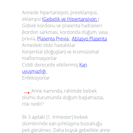
Annede hipertansiyon, preeklampsi,
eklampsi
(
Gebelik ve Hipertansiyon
)
Göbek kordonu ve plasenta hadiseleri
(kordon sarkması, kordonda düğüm, vasa
previa,
Plasenta Previa
,
Ablasyo Plasenta
Annedeki tıbbi hastalıklar
Konjenital (doğuştan) ve kromozomal
malformasyonlar
Ciddi derecede etkilenmiş
Kan
uyuşmazlığı
Enfeksiyonlar
→
Anne karnında, rahimde bebek
ölümü durumunda doğum başlamazsa,
risk nedir?
İlk 3 aydaki (1. trimester) bebek
ölümlerinde kan pıhtılaşma bozukluğu
pek görülmez. Daha büyük gebelikte anne