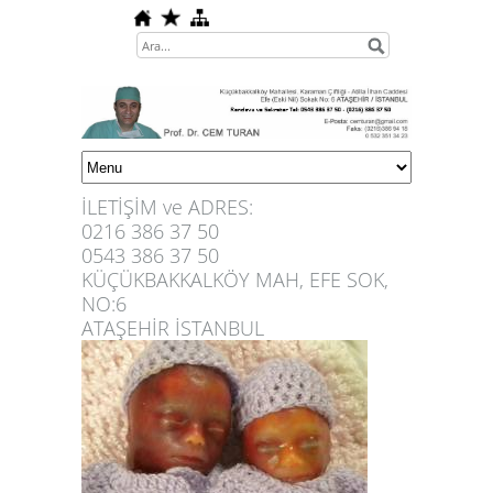
İLETİŞİM ve ADRES:
0216 386 37 50
0543 386 37 50
KÜÇÜKBAKKALKÖY MAH, EFE SOK,
NO:6
ATAŞEHİR İSTANBUL