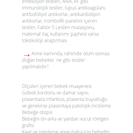
enfeksiyon testleri, ANA, RF gibi
immunolojik testler, lupus antikoagülanı,
antfosfolipit antikorlar, antikardiolipin
antikorlar, trombofili panelini içeren
testler, Faktör 5 Leiden mutasyonu,
maternal ilaç kullanımı şüphesi varsa
toksikoloji araştırması
→
Anne karnında, rahimde ölüm sonrası
doğan bebekte ne gibi testler
yapılmalıdır?
Ölçüleri içeren bebek muayenesi
Göbek kordonu ve damar sayısı,
plasentada infarktüs, plasenta büyüklüğü
ve gerekirse plasentaya patolojik inceleme
Bebeğe otopsi
Bebeğin ön-arka ve yandan vücut röntgen
grafisi
Kayıt ve isterlerse anne-baba için bebeğin