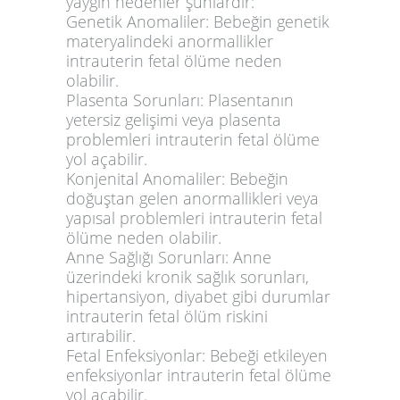
yaygın nedenler şunlardır:
Genetik Anomaliler:
Bebeğin genetik
materyalindeki anormallikler
intrauterin fetal ölüme neden
olabilir.
Plasenta Sorunları:
Plasentanın
yetersiz gelişimi veya plasenta
problemleri intrauterin fetal ölüme
yol açabilir.
Konjenital Anomaliler:
Bebeğin
doğuştan gelen anormallikleri veya
yapısal problemleri intrauterin fetal
ölüme neden olabilir.
Anne Sağlığı Sorunları:
Anne
üzerindeki kronik sağlık sorunları,
hipertansiyon, diyabet gibi durumlar
intrauterin fetal ölüm riskini
artırabilir.
Fetal Enfeksiyonlar:
Bebeği etkileyen
enfeksiyonlar intrauterin fetal ölüme
yol açabilir.