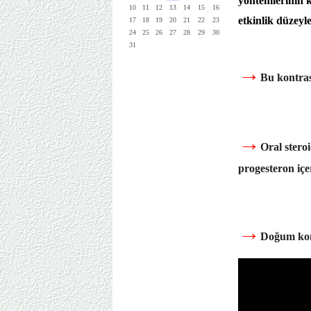
yöntemlerinin k
10
11
12
13
14
15
16
etkinlik düzeyle
17
18
19
20
21
22
23
24
25
26
27
28
29
30
31
→
Bu kontras
→
Oral stero
progesteron iç
→
Doğum kont