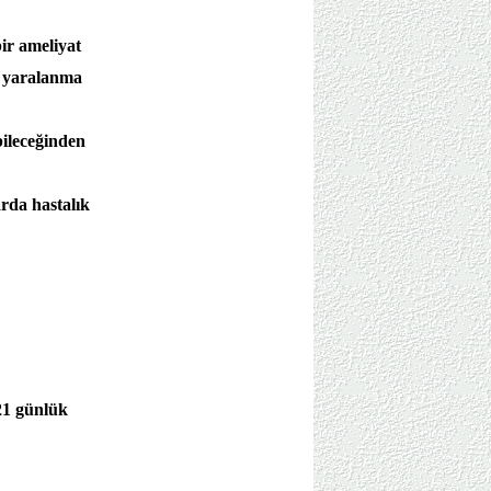
ir ameliyat
r yaralanma
bileceğinden
arda hastalık
 21 günlük