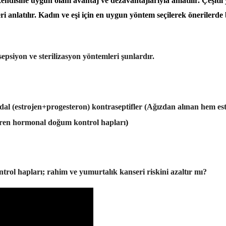
endisine uygun olanı avantaj ve dezavantajlarıyla anlatılır. Çeşitli
ri anlatılır. Kadın ve eşi için en uygun yöntem seçilerek önerilerde
epsiyon ve sterilizasyon yöntemleri şunlardır.
idal (estrojen+progesteron) kontraseptifler (Ağızdan alınan hem es
eren hormonal doğum kontrol hapları
)
rol hapları; rahim ve yumurtalık kanseri riskini azaltır mı?