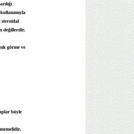
arılığı
 kullanımıyla
l steroidal
 değillerdir.
anık görme ve
aplar böyle
lmemelidir.