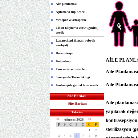
Aile planlaması
Aşılama ve tüp bebek
Menopoz ve osteoporoz
Cinsel bilgiler ve cinsel (genital)
estetik
Laparoskopi (kapalı, robotik
ameliyat)
Histeroskopi
AİLE PLANL
Kolposkopi
Tanı ve tedavi işlemleri
Aile Planlamas
Sezaryende Turan tekniği
Aile Planlamas
Jinekolojide genital lazer estetik
Site Haritası
Aile planlaması
Site Haritası
yapılarak değer
Takvim
<<
Ağustos 2026
>>
kontrasepsiyon 
P
S
Ç
P
C
C
P
sterilizasyon (
1
2
3
4
5
6
7
8
9