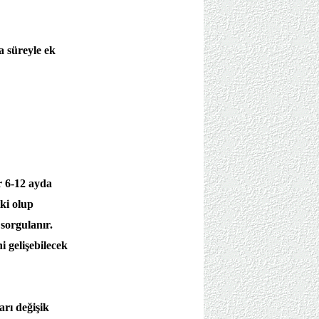
a süreyle ek
r 6-12 ayda
tki olup
 sorgulanır.
i gelişebilecek
rı değişik