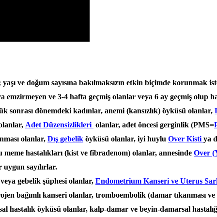
 yaşı ve doğum sayısına bakılmaksızın etkin biçimde korunmak ist
 emzirmeyen ve 3-4 hafta geçmiş olanlar veya 6 ay geçmiş olup h
ük sonrası dönemdeki kadınlar, anemi (kansızlık) öyküsü olanlar,
 olanlar,
Adet Düzensizlikleri
olanlar, adet öncesi gerginlik (PMS=
ınması olanlar,
Dış gebelik
öyküsü olanlar, iyi huylu
Over Kisti
ya d
lu meme hastalıkları (kist ve fibradenom) olanlar, annesinde
Over (
 uygun sayılırlar.
veya gebelik şüphesi olanlar,
Endometrium Kanseri ve Uterus S
rojen bağımlı kanseri olanlar, tromboembolik (damar tıkanması ve 
al hastalık öyküsü olanlar, kalp-damar ve beyin-damarsal hastalığı