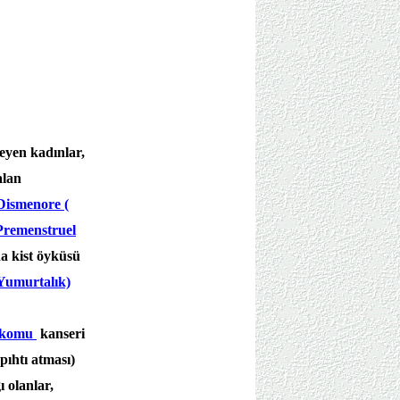
eyen kadınlar,
alan
Dismenore (
Premenstruel
a kist öyküsü
Yumurtalık)
arkomu
kanseri
pıhtı atması)
 olanlar,