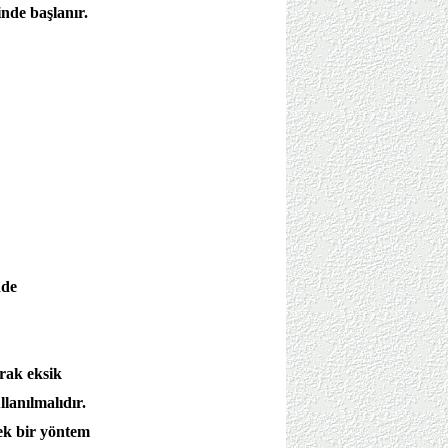
nde başlanır.
nde
arak eksik
lanılmalıdır.
 ek bir yöntem