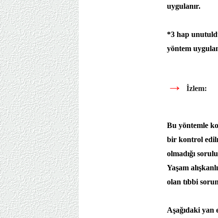
uygulanır.
*3 hap unutuldu
yöntem uygulan
→
İzlem:
Bu yöntemle ko
bir kontrol edil
olmadığı sorulur
Yaşam alışkanlık
olan tıbbi sorun
Aşağıdaki yan e