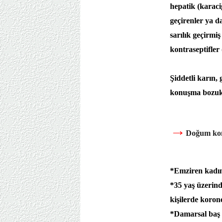
hepatik (karaci
geçirenler ya d
sarılık geçirmi
kontraseptifler
Şiddetli karın,
konuşma bozukl
→
Doğum kont
*Emziren kadın
*35 yaş üzerind
kişilerde korone
*Damarsal baş a