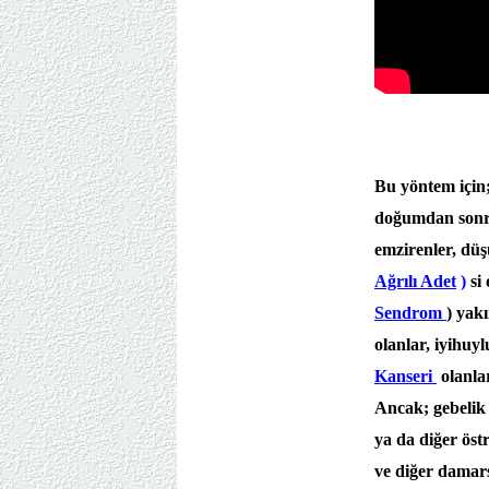
Bu yöntem için;
doğumdan sonra
emzirenler, düş
Ağrılı Adet
)
si
Sendrom
) yak
olanlar, iyihuy
Kanseri
olanlar
Ancak; gebelik 
ya da diğer öst
ve diğer damars