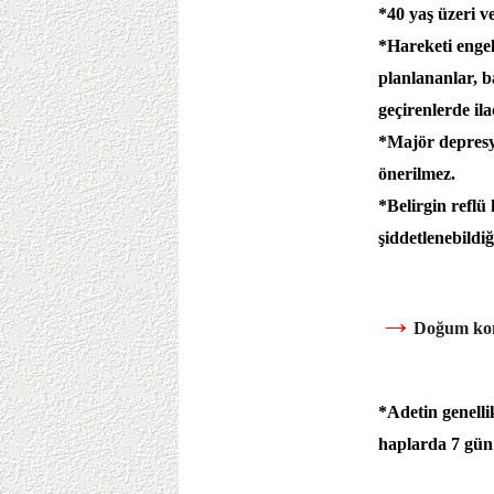
*40 yaş üzeri v
*Hareketi engel
planlananlar, b
geçirenlerde ila
*Majör depresyo
önerilmez.
*Belirgin reflü
şiddetlenebildi
→
Doğum kon
*Adetin genelli
haplarda 7 gün 