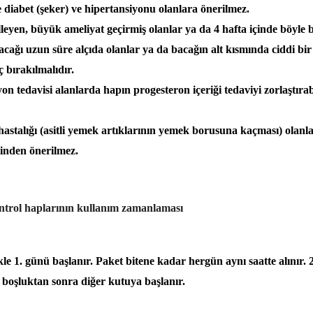
e diabet (şeker) ve hipertansiyonu olanlara önerilmez.
leyen, büyük ameliyat geçirmiş olanlar ya da 4 hafta içinde böyle b
acağı uzun süre alçıda olanlar ya da bacağın alt kısmında ciddi bi
ç bırakılmalıdır.
n tedavisi alanlarda hapın progesteron içeriği tedaviyi zorlaştıra
 hastalığı (asitli yemek artıklarının yemek borusuna kaçması) olanl
ğinden önerilmez.
trol haplarının kullanım zamanlaması
kle 1. günü başlanır. Paket bitene kadar hergün aynı saatte alınır.
boşluktan sonra diğer kutuya başlanır.