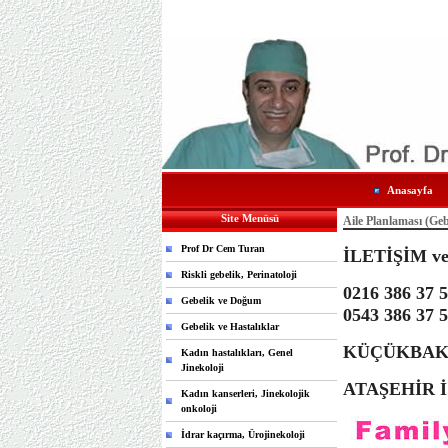
Anasayfa
Site Menüsü
Aile Planlaması (Ge
Prof Dr Cem Turan
İLETİŞİM v
Riskli gebelik, Perinatoloji
0216 386 37 
Gebelik ve Doğum
0543 386 37 
Gebelik ve Hastalıklar
KÜÇÜKBAKK
Kadın hastalıkları, Genel
Jinekoloji
ATAŞEHİR 
Kadın kanserleri, Jinekolojik
onkoloji
İdrar kaçırma, Ürojinekoloji