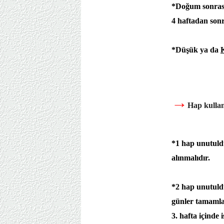
*Doğum sonrası
4 haftadan sonr
*Düşük ya da
→
Hap kullan
*1 hap unutuld
alınmalıdır.
*2 hap unutulduğ
günler tamamla
3. hafta içinde 