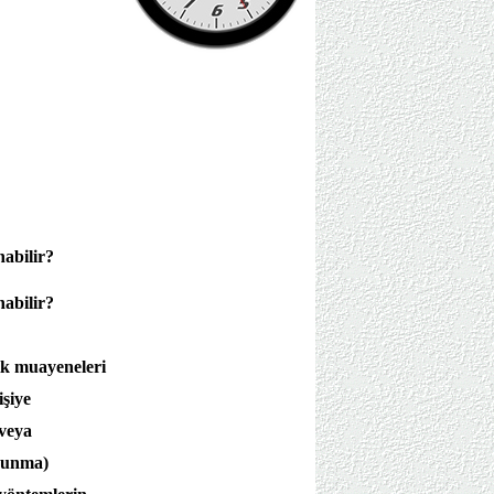
abilir?
abilir?
zik muayeneleri
işiye
/veya
orunma)