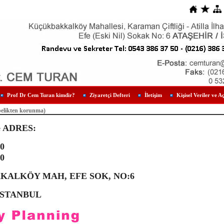
Prof Dr Cem Turan kimdir?
Ziyaretçi Defteri
İletişim
Kişisel Veriler ve A
belikten korunma)
e ADRES:
50
50
ALKÖY MAH, EFE SOK, NO:6
İSTANBUL