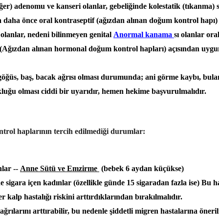
ğer) adenomu ve kanseri olanlar, gebeliğinde kolestatik (tıkanma) s
a daha önce oral kontraseptif (ağızdan alınan doğum kontrol hapı)
ş olanlar, nedeni bilinmeyen genital
Anormal kanama
sı olanlar ora
 (Ağızdan alınan hormonal doğum kontrol hapları) açısından uygun
 göğüs, baş, bacak ağrısı olması durumunda; ani görme kaybı, bul
uğu olması ciddi bir uyarıdır, hemen hekime başvurulmalıdır.
rol haplarının tercih edilmediği durumlar:
lar --
Anne Sütü ve Emzirme
(bebek 6 aydan küçükse)
e sigara içen kadınlar (özellikle günde 15 sigaradan fazla ise) Bu h
r kalp hastalığı riskini arttırdıklarından bırakılmalıdır.
ğrılarını arttırabilir, bu nedenle şiddetli migren hastalarına öneri