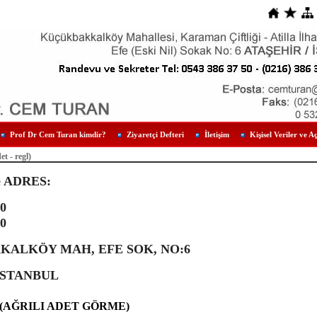
Prof Dr Cem Turan kimdir?
Ziyaretçi Defteri
İletişim
Kişisel Veriler ve A
t - regl)
e ADRES:
50
50
ALKÖY MAH, EFE SOK, NO:6
İSTANBUL
(AĞRILI ADET GÖRME)