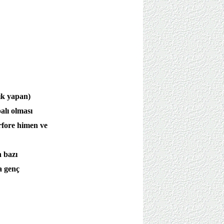
lık yapan)
alı olması
rfore himen ve
n bazı
a genç