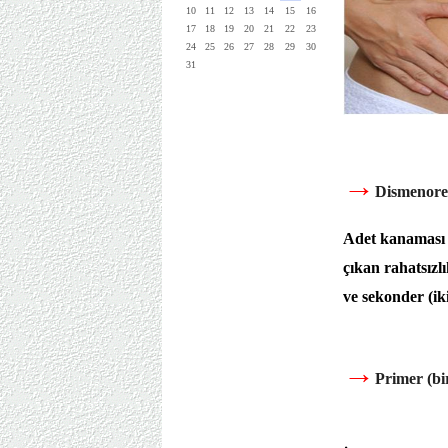
10
11
12
13
14
15
16
17
18
19
20
21
22
23
24
25
26
27
28
29
30
31
→
Dismenore 
Adet kanaması 
çıkan rahatsızl
ve sekonder (iki
→
Primer (bi