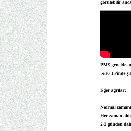
görülebilir anc
PMS genelde ad
%10-15'inde şik
Eğer ağrılar;
Normal zamanın
Her zaman oldu
2-3 günden dah