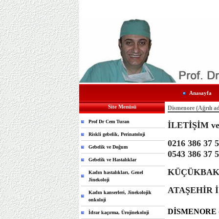
Anasayfa
Site Menüsü
Dismenore (Ağrılı ade
Prof Dr Cem Turan
İLETİŞİM v
Riskli gebelik, Perinatoloji
0216 386 37 
Gebelik ve Doğum
0543 386 37 
Gebelik ve Hastalıklar
KÜÇÜKBAKK
Kadın hastalıkları, Genel
Jinekoloji
ATAŞEHİR 
Kadın kanserleri, Jinekolojik
onkoloji
DİSMENORE 
İdrar kaçırma, Ürojinekoloji