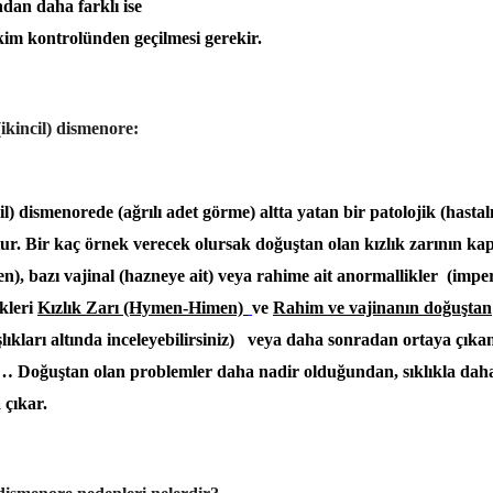
dan daha farklı ise
im kontrolünden geçilmesi gerekir.
ikincil) dismenore:
il) dismenorede (ağrılı adet görme) altta yatan bir patolojik (hasta
. Bir kaç örnek verecek olursak doğuştan olan kızlık zarının kap
n), bazı vajinal (hazneye ait) veya rahime ait anormallikler (impe
kleri
Kızlık Zarı (Hymen
-
Himen)
ve
Rahim ve vajinanın doğuştan
lıkları altında inceleyebilirsiniz) veya daha sonradan ortaya çıka
bi… Doğuştan olan problemler daha nadir olduğundan, sıklıkla dah
 çıkar.