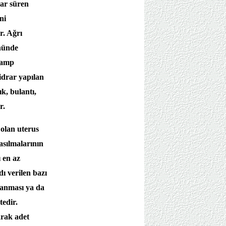
dar süren
ni
r. Ağrı
ününde
kramp
(idrar yapılan
ık, bulantı,
r.
olan uterus
asılmalarının
 en az
ı verilen bazı
ılanması ya da
tedir.
arak adet