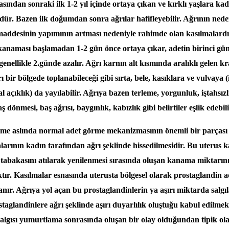
sından sonraki ilk 1-2 yıl içinde ortaya çıkan ve kırklı yaşlara ka
ür. Bazen ilk doğumdan sonra ağrılar hafifleyebilir. Ağrının nede
maddesinin yapımının artması nedeniyle rahimde olan kasılmalardı
 kanaması başlamadan 1-2 gün önce ortaya çıkar, adetin birinci g
 genellikle 2.günde azalır. Ağrı karnın alt kısmında aralıklı gelen 
ı bir bölgede toplanabileceği gibi sırta, bele, kasıklara ve vulvaya 
al açıklık) da yayılabilir. Ağrıya bazen terleme, yorgunluk, iştahsızl
ş dönmesi, baş ağrısı, baygınlık, kabızlık gibi belirtiler eşlik edebili
rme aslında normal adet görme mekanizmasının önemli bir parçası 
larının kadın tarafından ağrı şeklinde hissedilmesidir. Bu uterus k
 tabakasını atılarak yenilenmesi sırasında oluşan kanama miktarını
tır. Kasılmalar esnasında uterusta bölgesel olarak prostaglandin ad
anır. Ağrıya yol açan bu prostaglandinlerin ya aşırı miktarda salg
taglandinlere ağrı şeklinde aşırı duyarlılık oluştuğu kabul edilmek
algısı yumurtlama sonrasında oluşan bir olay olduğundan tipik ol