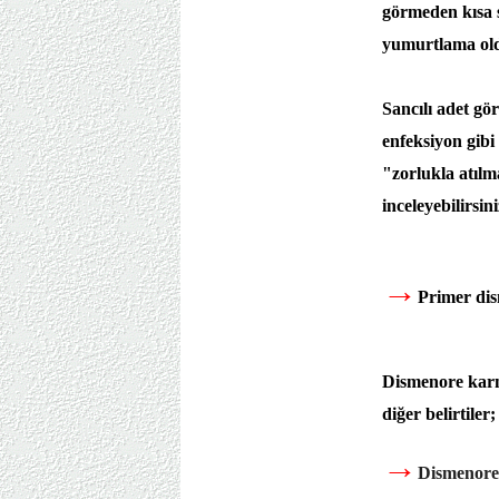
görmeden kısa s
yumurtlama oldu
Sancılı adet gö
enfeksiyon gibi
"zorlukla atılm
inceleyebilirsini
→
Primer dis
Dismenore karnı
diğer belirtiler
→
Dismenore 