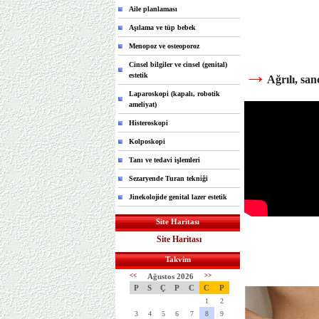
Aile planlaması
Aşılama ve tüp bebek
Menopoz ve osteoporoz
Cinsel bilgiler ve cinsel (genital)
→
estetik
Ağrılı, san
Laparoskopi (kapalı, robotik
ameliyat)
Histeroskopi
Kolposkopi
Tanı ve tedavi işlemleri
Sezaryende Turan tekniği
Jinekolojide genital lazer estetik
Site Haritası
Site Haritası
Takvim
<<
Ağustos 2026
>>
P
S
Ç
P
C
C
P
1
2
3
4
5
6
7
8
9