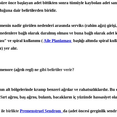
üre önce başlayan adet bittikten sonra tümüyle kaybolan adet san
ğuna dair belirtilerden biridir.
rmenin nadir görülen nedenleri arasında serviks (rahim ağzı) girişi
 nedenlere bağlı olarak daralmış olması ve buna bağlı olarak adet 
ası" ve spiral kullanımı (
Aile Planlaması
başlığı altında spiral kul
z) yer alır.
menore (ağrılı regl) n
e gibi belirtiler verir?
n alt bölgelerinde kramp benzeri ağrılar ve rahatsızlıklardır. Bu 
; Sırt ağrısı, baş ağrısı, bulantı, bacakların iç yüzünde hassasiyet olab
ile birlikte
Premenstruel Sendrom
da (adet öncesi gerginlik se