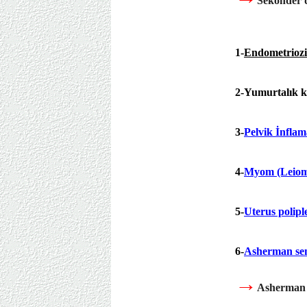
Sekonder d
1-
Endometriozi
2-Yumurtalık ki
3-
Pelvik İnfla
4-
Myom (Leio
5-
Uterus polipl
6-
Asherman sen
→
Asherman s