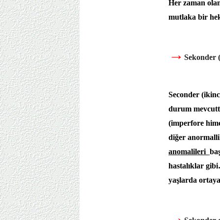
Her zaman olan
mutlaka bir hek
→
Sekonder (
Seconder (ikinc
durum mevcuttur
(imperfore hime
diğer anormalli
anomalileri
baş
hastalıklar gi
yaşlarda ortaya
→