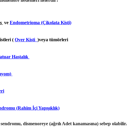
ismenore nedenleri nelerdir?
s
ve
Endometrioma (Çikolata Kisti)
stleri (
Over Kisti
)veya tümörleri
matuar Hastalık
myom)
eri
dromu (Rahim İçi Yapışıklık)
endromu, dismenoreye (ağrılı Adet kanamasına) sebep olabilir.