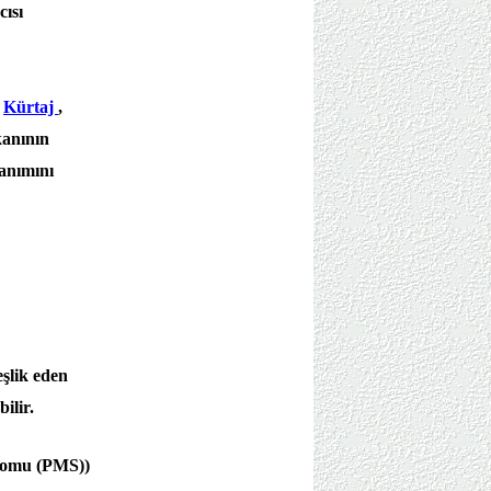
cısı
,
Kürtaj
,
kanının
lanımını
eşlik eden
ilir.
ndromu (PMS))