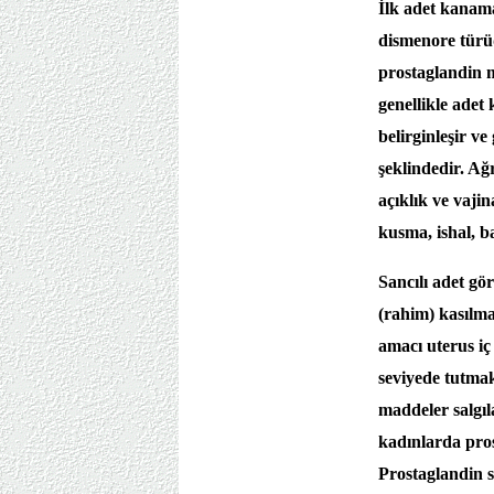
İlk adet kanama
dismenore türüd
prostaglandin 
genellikle adet
belirginleşir ve
şeklindedir. Ağr
açıklık ve vajin
kusma, ishal, ba
Sancılı adet gö
(rahim) kasılma
amacı uterus iç
seviyede tutmak
maddeler salgıl
kadınlarda pros
Prostaglandin s